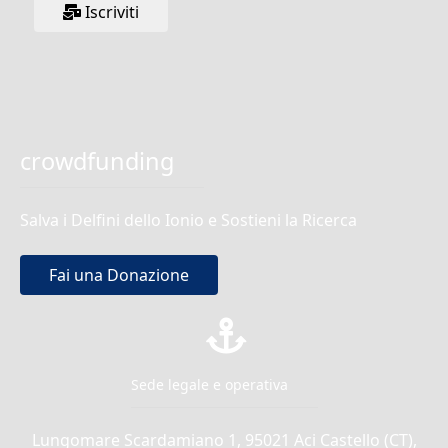
Iscriviti
crowdfunding
Salva i Delfini dello Ionio e Sostieni la Ricerca
Fai una Donazione
Sede legale e operativa
Lungomare Scardamiano 1, 95021 Aci Castello (CT),