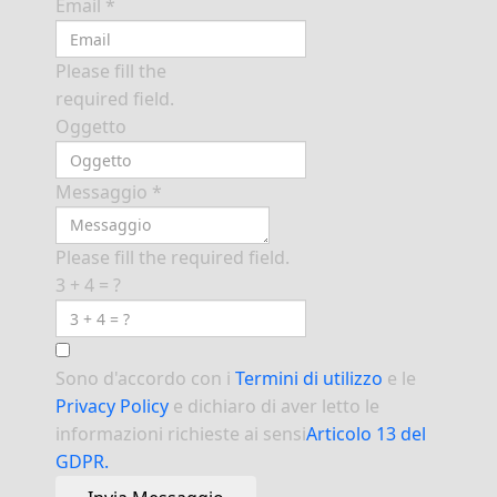
Email
*
Please fill the
required field.
Oggetto
Messaggio
*
Please fill the required field.
3 + 4 = ?
Sono d'accordo con i
Termini di utilizzo
e le
Privacy Policy
e dichiaro di aver letto le
informazioni richieste ai sensi
Articolo 13 del
GDPR.