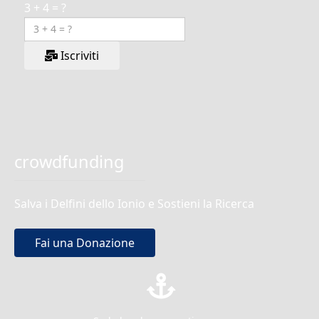
3 + 4 = ?
Iscriviti
crowdfunding
Salva i Delfini dello Ionio e Sostieni la Ricerca
Fai una Donazione