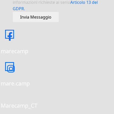
informazioni richieste ai sensi
Articolo 13 del
GDPR.
Invia Messaggio
marecamp
mare.camp
Marecamp_CT